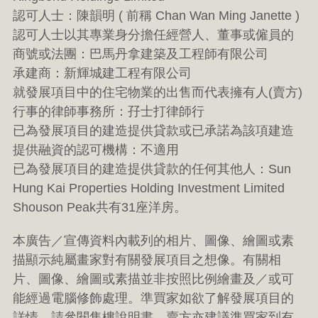
認可人士：陳韻明 ( 前稱 Chan Wan Ming Janette )
認可人士以其專業身分擔任經營人、董事或僱員的
商號或法團：巴馬丹拿建築及工程師有限公司
承建商：新輝城建工程有限公司
就發展項目中的住宅物業的出售而代表擁有人(賣方)
行事的律師事務所：孖士打律師行
已為發展項目的建造提供貸款或已承諾為該項建造
提供融資的認可機構：不適用
已為發展項目的建造提供貸款的任何其他人：Sun
Hung Kai Properties Holding Investment Limited
Shouson Peak共有31座洋房。
本廣告／宣傳資料內載列的相片、圖像、繪圖或素
描顯示純屬畫家對有關發展項目之想像。有關相
片、圖像、繪圖或素描並非按照比例繪畫及／或可
能經過電腦修飾處理。準買家如欲了解發展項目的
詳情，請參閱售樓說明書。賣方亦建議準買家到有